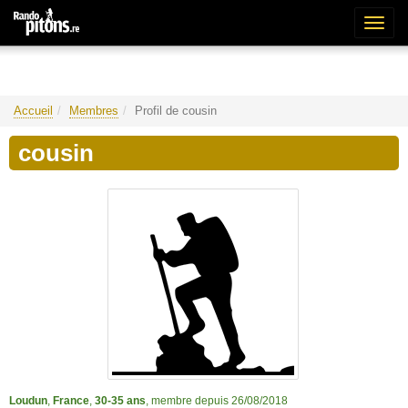
Bascu
la
naviga
Accueil
Membres
Profil de cousin
cousin
Loudun
,
France
,
30-35 ans
, membre depuis 26/08/2018