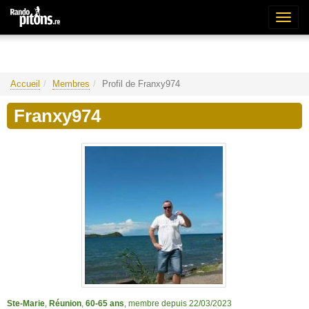
Bascu
la
naviga
Accueil
Membres
Profil de Franxy974
Franxy974
Ste-Marie
,
Réunion
,
60-65 ans
, membre depuis 22/03/2023