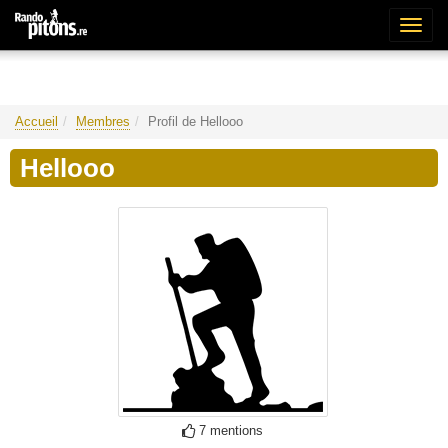
Bascu
la
naviga
Accueil
Membres
Profil de Hellooo
Hellooo
7 mentions