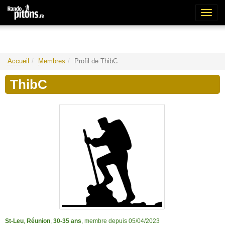
Bascu
la
naviga
Accueil
Membres
Profil de ThibC
ThibC
St-Leu
,
Réunion
,
30-35 ans
, membre depuis 05/04/2023