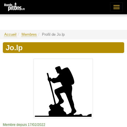
Bascu
la
naviga
Accueil
Membres
Profil de Jo.lp
Jo.lp
Membre depuis 17/02/2022