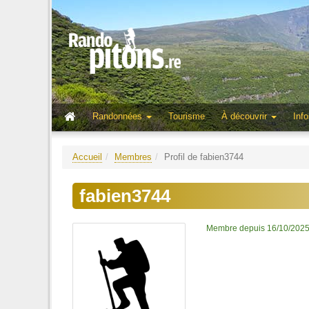
Randonnées
Tourisme
À découvrir
Info
Accueil
Membres
Profil de fabien3744
fabien3744
Membre depuis 16/10/202