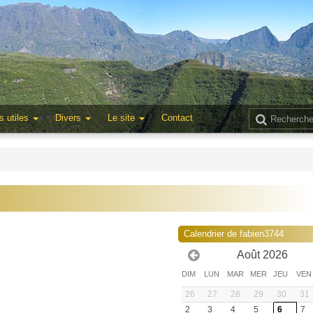
s utiles
Divers
Le site
Contact
5
Calendrier de fabien3744
Août 2026
DIM
LUN
MAR
MER
JEU
VEN
26
27
28
29
30
31
2
3
4
5
6
7