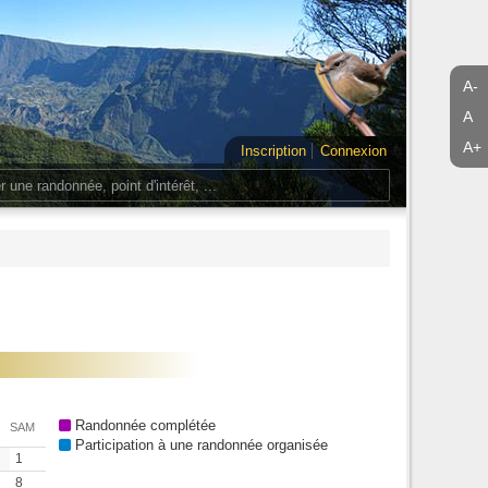
A-
A
A+
Inscription
Connexion
Randonnée complétée
SAM
Participation à une randonnée organisée
1
8