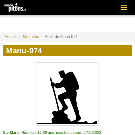
Bascu
la
naviga
Accueil
Membres
Profil de Manu-974
Manu-974
Ste-Marie
,
Réunion
,
25-30 ans
, membre depuis 22/01/2022