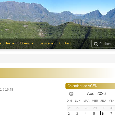
s utiles
Divers
Le site
Contact
1
Calendrier de AGEN
21 à 16:48
Août 2026
DIM
LUN
MAR
MER
JEU
VEN
26
27
28
29
30
31
2
3
4
5
6
7