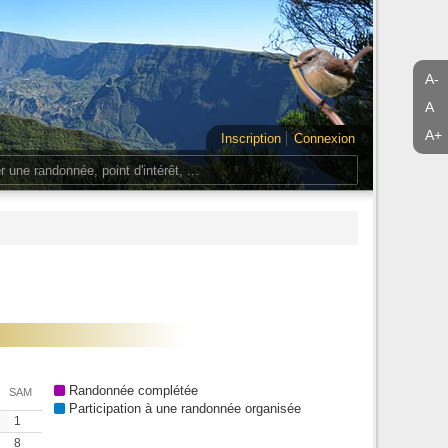
A-
A
A+
Inscription
Connexion
Randonnée complétée
SAM
Participation à une randonnée organisée
1
8