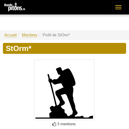
Bascu
la
naviga
Accueil
Membres
Profil de StOrm*
StOrm*
3 mentions