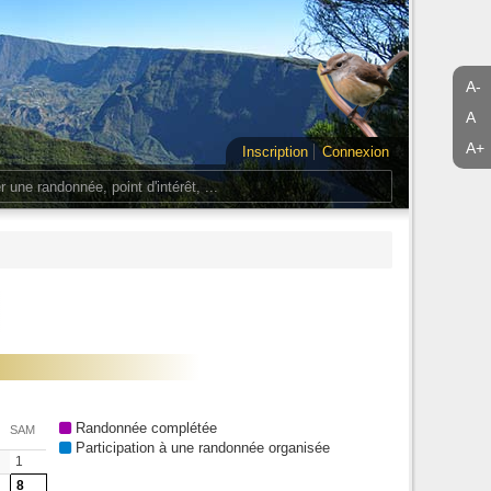
A-
A
A+
Inscription
Connexion
Randonnée complétée
SAM
Participation à une randonnée organisée
1
8