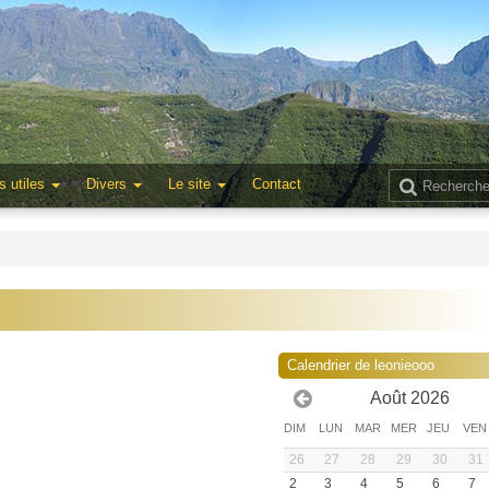
s utiles
Divers
Le site
Contact
Calendrier de leonieooo
Août 2026
DIM
LUN
MAR
MER
JEU
VEN
26
27
28
29
30
31
2
3
4
5
6
7