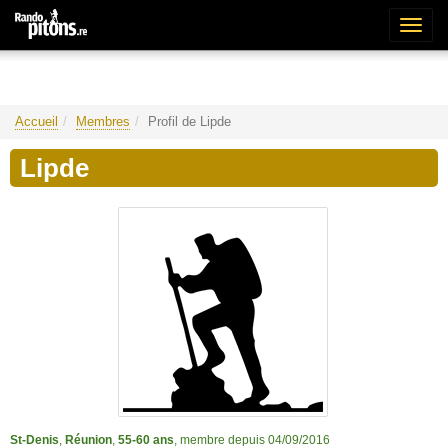
Bascu
la
naviga
Accueil
Membres
Profil de Lipde
Lipde
St-Denis
,
Réunion
,
55-60 ans
, membre depuis 04/09/2016