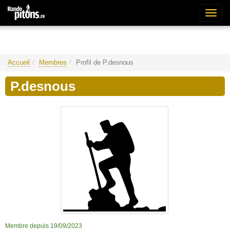
Bascu
la
naviga
Accueil
Membres
Profil de P.desnous
P.desnous
Membre depuis 19/09/2023