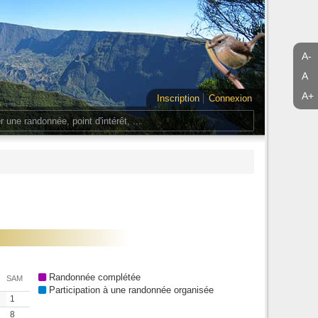
A-
A
A+
Inscription
Connexion
Randonnée complétée
SAM
Participation à une randonnée organisée
1
8