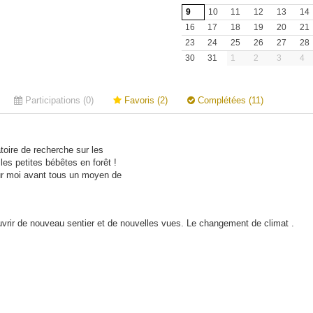
9
10
11
12
13
14
16
17
18
19
20
21
23
24
25
26
27
28
30
31
1
2
3
4
Participations (0)
Favoris (2)
Complétées (11)
atoire de recherche sur les
es petites bébêtes en forêt !
our moi avant tous un moyen de
vrir de nouveau sentier et de nouvelles vues. Le changement de climat .