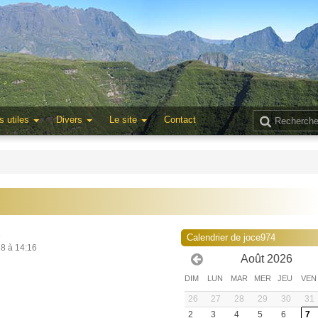
s utiles
Divers
Le site
Contact
6
Calendrier de joce974
18 à 14:16
Août 2026
DIM
LUN
MAR
MER
JEU
VEN
26
27
28
29
30
31
2
3
4
5
6
7