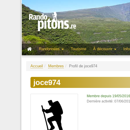
Randonnées
Tourisme
À découvrir
Info
Accueil
Membres
Profil de joce974
joce974
Membre depuis 19/05/201
Dernière activité: 07/06/20