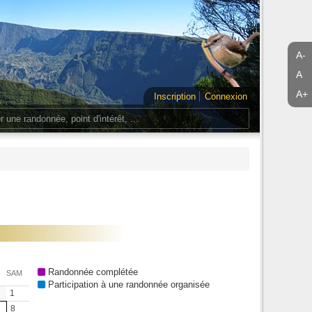
A-
A
A+
Inscription
Connexion
Randonnée complétée
SAM
Participation à une randonnée organisée
1
8