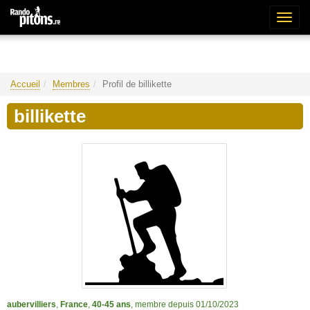
Bascu
la
naviga
Accueil
Membres
Profil de billikette
billikette
aubervilliers
,
France
,
40-45 ans
, membre depuis 01/10/2023