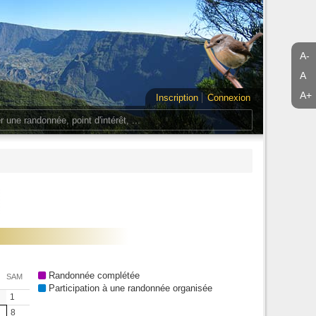
A-
A
A+
Inscription
Connexion
Randonnée complétée
SAM
Participation à une randonnée organisée
1
8