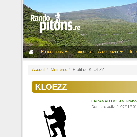
Randonnées
Tourisme
À découvrir
Info
Accueil
Membres
Profil de KLOEZZ
KLOEZZ
LACANAU OCEAN
,
Franc
Dernière activité: 07/11/20