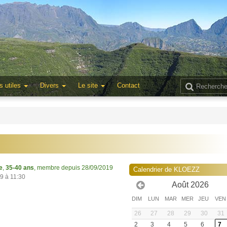
s utiles
Divers
Le site
Contact
e
,
35-40 ans
, membre depuis 28/09/2019
Calendrier de KLOEZZ
19 à 11:30
Août 2026
DIM
LUN
MAR
MER
JEU
VEN
26
27
28
29
30
31
2
3
4
5
6
7