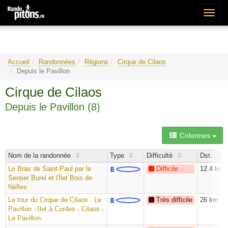
Bascu
la
naviga
Accueil
Randonnées
Régions
Cirque de Cilaos
Depuis le Pavillon
Cirque de Cilaos
Depuis le Pavillon (8
)
Colonnes
Nom de la randonnée
Type
Difficulté
Dst.
Le Bras de Saint-Paul par le
Difficile
12.4 km
Sentier Burel et l'Îlet Bois de
Nèfles
Le tour du Cirque de Cilaos : Le
Très difficile
26 km
Pavillon - Ilet à Cordes - Cilaos -
Le Pavillon