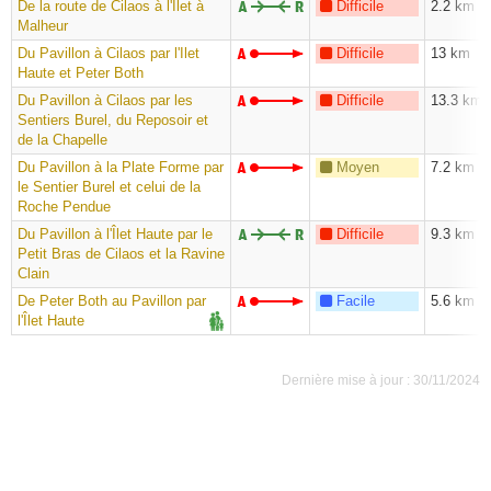
De la route de Cilaos à l'Ilet à
Difficile
2.2 km
Malheur
Du Pavillon à Cilaos par l'Ilet
Difficile
13 km
Haute et Peter Both
Du Pavillon à Cilaos par les
Difficile
13.3 km
Sentiers Burel, du Reposoir et
de la Chapelle
Du Pavillon à la Plate Forme par
Moyen
7.2 km
le Sentier Burel et celui de la
Roche Pendue
Du Pavillon à l'Îlet Haute par le
Difficile
9.3 km
Petit Bras de Cilaos et la Ravine
Clain
De Peter Both au Pavillon par
Facile
5.6 km
l'Îlet Haute
Dernière mise à jour : 30/11/2024