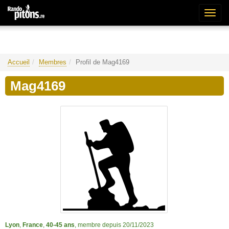
Bascu
la
naviga
Accueil
Membres
Profil de Mag4169
Mag4169
Lyon
,
France
,
40-45 ans
, membre depuis 20/11/2023