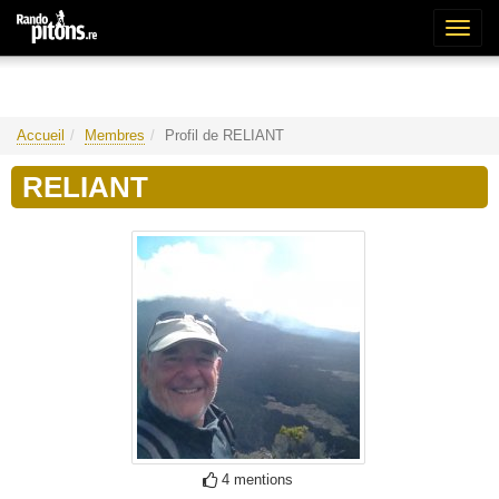
Bascu
la
naviga
Accueil
Membres
Profil de RELIANT
RELIANT
4 mentions