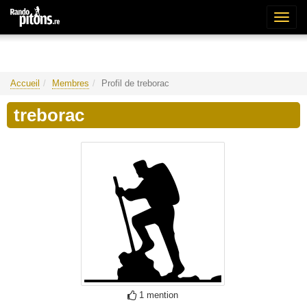
Bascu
la
naviga
Accueil
Membres
Profil de treborac
treborac
1 mention