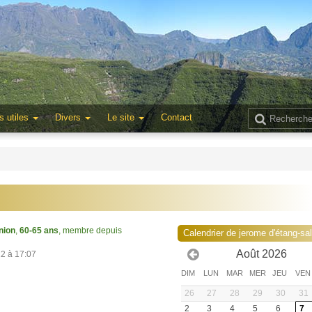
s utiles
Divers
Le site
Contact
nion
,
60-65 ans
, membre depuis
Calendrier de jerome d'étang-sa
Août 2026
22 à 17:07
DIM
LUN
MAR
MER
JEU
VEN
26
27
28
29
30
31
2
3
4
5
6
7