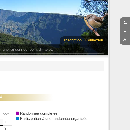
A-
A
A+
Inscription
Connexion
lé
Randonnée complétée
SAM
Participation à une randonnée organisée
1
8