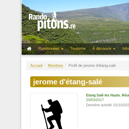
Randonnées
Tourisme
À découvrir
Info
Accueil
Membres
Profil de jerome d'étang-salé
jerome d'étang-salé
Etang Salé les Hauts
,
Réu
20/03/2017
Dernière activité: 02/10/20