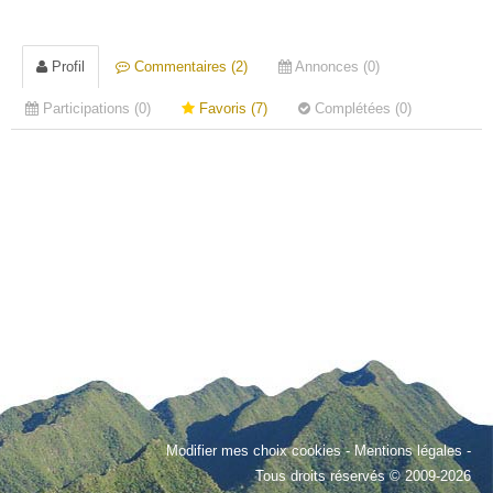
Profil
Commentaires (2)
Annonces (0)
Participations (0)
Favoris (7)
Complétées (0)
Modifier mes choix cookies
-
Mentions légales
-
Tous droits réservés © 2009-2026