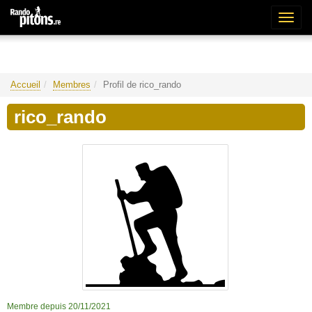
Bascu
la
naviga
Accueil
Membres
Profil de rico_rando
rico_rando
Membre depuis 20/11/2021