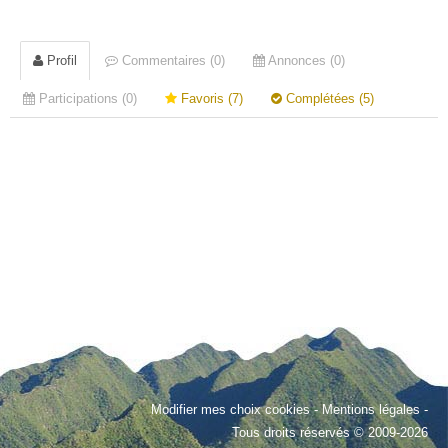
Profil
Commentaires (0)
Annonces (0)
Participations (0)
Favoris (7)
Complétées (5)
Modifier mes choix cookies
-
Mentions légales
-
Tous droits réservés © 2009-2026