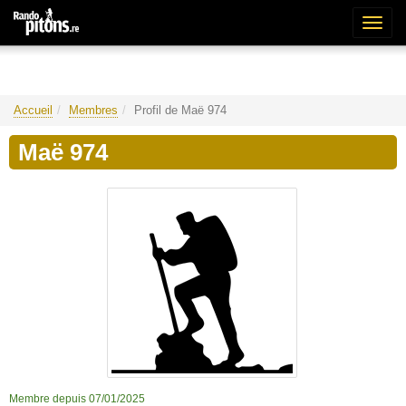
Bascu
la
naviga
Accueil
Membres
Profil de Maë 974
Maë 974
Membre depuis 07/01/2025