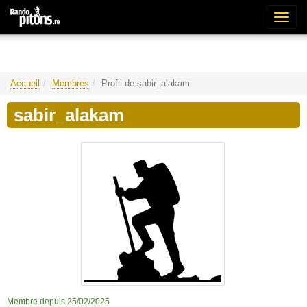
Bascu
la
naviga
Accueil
Membres
Profil de sabir_alakam
sabir_alakam
Membre depuis 25/02/2025