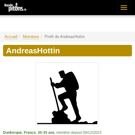
Bascu
la
naviga
Accueil
Membres
Profil de AndreasHottin
AndreasHottin
Dunkerque
,
France
,
30-35 ans
, membre depuis 09/12/2023