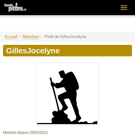
Bascu
la
naviga
Accueil
Membres
Profil de GillesJocelyne
GillesJocelyne
Membre depuis 25/02/2021