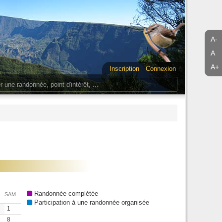
A-
A
A+
Inscription
Connexion
Randonnée complétée
SAM
Participation à une randonnée organisée
1
8