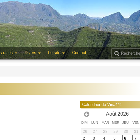
s utiles
Divers
Le site
Contact
Calendrier de Vina441
Août 2026
DIM
LUN
MAR
MER
JEU
VEN
26
27
28
29
30
31
2
3
4
5
6
7