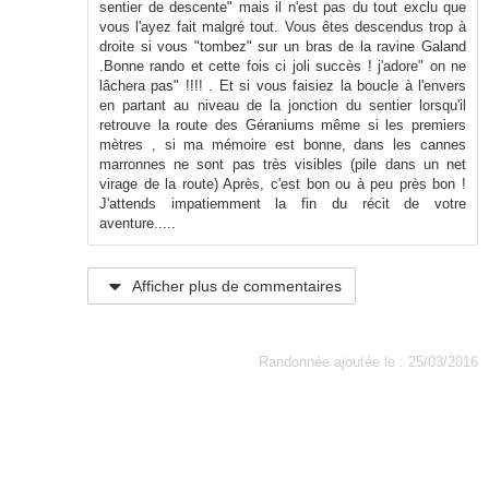
sentier de descente" mais il n'est pas du tout exclu que
vous l'ayez fait malgré tout. Vous êtes descendus trop à
droite si vous "tombez" sur un bras de la ravine Galand
.Bonne rando et cette fois ci joli succès ! j'adore" on ne
lâchera pas" !!!! . Et si vous faisiez la boucle à l'envers
en partant au niveau de la jonction du sentier lorsqu'il
retrouve la route des Géraniums même si les premiers
mètres , si ma mémoire est bonne, dans les cannes
marronnes ne sont pas très visibles (pile dans un net
virage de la route) Après, c'est bon ou à peu près bon !
J'attends impatiemment la fin du récit de votre
aventure.....
Afficher plus de commentaires
Randonnée ajoutée le : 25/03/2016