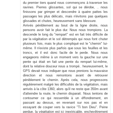
du premier tiers quand nous commençons à traverser les
ravines. Pierres glissantes, sol qui se dérobe, .. nous
finissons par grimper et descendre à quatre pattes les
passages les plus délicats, mais n'évitons pas quelques
glissades et chutes, heureusement sans blessure.
Arrivés péniblement au bout de la ligne droite, nous
pensons avoir fait le plus dur. Nous nous trompions. La
descende le long du "rempart" est en fait très difficile de
par la végétation et le sol détrempés qui nous font chuter
plusieurs fois, mais le plus compliqué est le "chemin" lui-
même. Il n'existe plus parfois que sous les feuilles et les
troncs, et il est donc facile de le perde. Nous nous
engageons même à un moment vers la gauche sur une
pente qui était en fait une pente du rempart lui-même,
dont la relative douceur nous a trompé.. heureusement, le
GPS devait nous indiquer que nous prenions la mauvaise
direction et nous remontons avant de retrouver
péniblement le chemin. Après cela, nous progressons
régulièrement malgré les difficultés de la végétation, mais
arrivés à la côte 1360, alors qu'il ne reste que 350m avant
d'atteindre la route, le chemin disparait. Nous tentons de
contourner ce qui ressemble à un éffondrement, en
passant au dessus, en revenant sur nos pas et en
essayant de couper vers la ravice "Ti bon Dieu". Peine
perdue, la végétation est ici inextricable, enchevêtrement