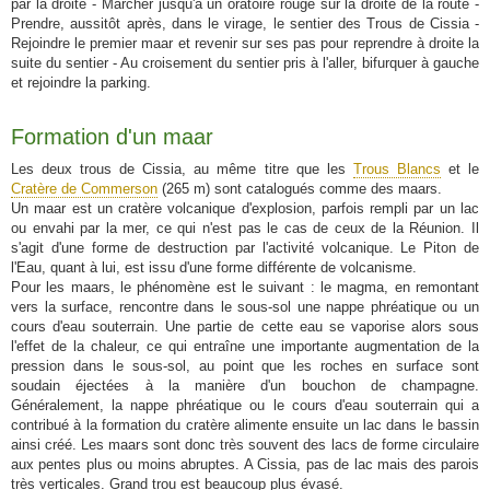
par la droite - Marcher jusqu'à un oratoire rouge sur la droite de la route -
Prendre, aussitôt après, dans le virage, le sentier des Trous de Cissia -
Rejoindre le premier maar et revenir sur ses pas pour reprendre à droite la
suite du sentier - Au croisement du sentier pris à l'aller, bifurquer à gauche
et rejoindre la parking.
Formation d'un maar
Les deux trous de Cissia, au même titre que les
Trous Blancs
et le
Cratère de Commerson
(265 m) sont catalogués comme des maars.
Un maar est un cratère volcanique d'explosion, parfois rempli par un lac
ou envahi par la mer, ce qui n'est pas le cas de ceux de la Réunion. Il
s'agit d'une forme de destruction par l'activité volcanique. Le Piton de
l'Eau, quant à lui, est issu d'une forme différente de volcanisme.
Pour les maars, le phénomène est le suivant : le magma, en remontant
vers la surface, rencontre dans le sous-sol une nappe phréatique ou un
cours d'eau souterrain. Une partie de cette eau se vaporise alors sous
l'effet de la chaleur, ce qui entraîne une importante augmentation de la
pression dans le sous-sol, au point que les roches en surface sont
soudain éjectées à la manière d'un bouchon de champagne.
Généralement, la nappe phréatique ou le cours d'eau souterrain qui a
contribué à la formation du cratère alimente ensuite un lac dans le bassin
ainsi créé. Les maars sont donc très souvent des lacs de forme circulaire
aux pentes plus ou moins abruptes. A Cissia, pas de lac mais des parois
très verticales. Grand trou est beaucoup plus évasé.