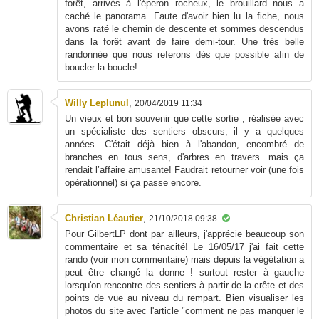
forêt, arrivés à l'éperon rocheux, le brouillard nous a
caché le panorama. Faute d'avoir bien lu la fiche, nous
avons raté le chemin de descente et sommes descendus
dans la forêt avant de faire demi-tour. Une très belle
randonnée que nous referons dès que possible afin de
boucler la boucle!
Willy Leplunul
,
20/04/2019 11:34
Un vieux et bon souvenir que cette sortie , réalisée avec
un spécialiste des sentiers obscurs, il y a quelques
années. C'était déjà bien à l'abandon, encombré de
branches en tous sens, d'arbres en travers...mais ça
rendait l’affaire amusante! Faudrait retourner voir (une fois
opérationnel) si ça passe encore.
Christian Léautier
,
21/10/2018 09:38
Pour GilbertLP dont par ailleurs, j'apprécie beaucoup son
commentaire et sa ténacité! Le 16/05/17 j'ai fait cette
rando (voir mon commentaire) mais depuis la végétation a
peut être changé la donne ! surtout rester à gauche
lorsqu'on rencontre des sentiers à partir de la crête et des
points de vue au niveau du rempart. Bien visualiser les
photos du site avec l'article "comment ne pas manquer le