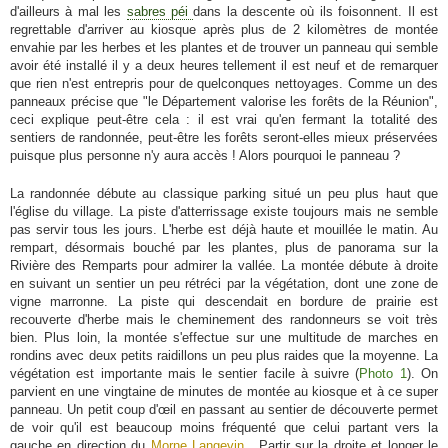
d'ailleurs à mal les
sabres péi
dans la descente où ils foisonnent. Il est
regrettable d'arriver au kiosque après plus de 2 kilomètres de montée
envahie par les herbes et les plantes et de trouver un panneau qui semble
avoir été installé il y a deux heures tellement il est neuf et de remarquer
que rien n'est entrepris pour de quelconques nettoyages. Comme un des
panneaux précise que "le Département valorise les forêts de la Réunion",
ceci explique peut-être cela : il est vrai qu'en fermant la totalité des
sentiers de randonnée, peut-être les forêts seront-elles mieux préservées
puisque plus personne n'y aura accès ! Alors pourquoi le panneau ?
La randonnée débute au classique parking situé un peu plus haut que
l'église du village. La piste d'atterrissage existe toujours mais ne semble
pas servir tous les jours. L'herbe est déjà haute et mouillée le matin. Au
rempart, désormais bouché par les plantes, plus de panorama sur la
Rivière des Remparts pour admirer la vallée. La montée débute à droite
en suivant un sentier un peu rétréci par la végétation, dont une zone de
vigne marronne. La piste qui descendait en bordure de prairie est
recouverte d'herbe mais le cheminement des randonneurs se voit très
bien. Plus loin, la montée s'effectue sur une multitude de marches en
rondins avec deux petits raidillons un peu plus raides que la moyenne. La
végétation est importante mais le sentier facile à suivre (
Photo 1
). On
parvient en une vingtaine de minutes de montée au kiosque et à ce super
panneau. Un petit coup d'œil en passant au sentier de découverte permet
de voir qu'il est beaucoup moins fréquenté que celui partant vers la
gauche en direction du
Morne Langevin
. Partir sur la droite et longer le