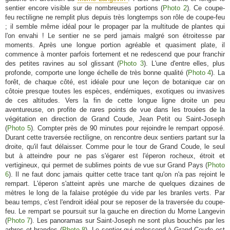
sentier encore visible sur de nombreuses portions (
Photo 2
). Ce coupe-
feu rectiligne ne remplit plus depuis très longtemps son rôle de coupe-feu
; il semble même idéal pour le propager par la multitude de plantes qui
l'on envahi ! Le sentier ne se perd jamais malgré son étroitesse par
moments. Après une longue portion agréable et quasiment plate, il
commence à monter parfois fortement et ne redescend que pour franchir
des petites ravines au sol glissant (
Photo 3
). L'une d'entre elles, plus
profonde, comporte une longe échelle de très bonne qualité (
Photo 4
). La
forêt, de chaque côté, est idéale pour une leçon de botanique car on
côtoie presque toutes les espèces, endémiques, exotiques ou invasives
de ces altitudes. Vers la fin de cette longue ligne droite un peu
aventureuse, on profite de rares points de vue dans les trouées de la
végétation en direction de Grand Coude, Jean Petit ou Saint-Joseph
(
Photo 5
). Compter près de 90 minutes pour rejoindre le rempart opposé.
Durant cette traversée rectiligne, on rencontre deux sentiers partant sur la
droite, qu'il faut délaisser. Comme pour le tour de Grand Coude, le seul
but à atteindre pour ne pas s'égarer est l'éperon rocheux, étroit et
vertigineux, qui permet de sublimes points de vue sur Grand Pays (
Photo
6
). Il ne faut donc jamais quitter cette trace tant qu'on n'a pas rejoint le
rempart. L'éperon s'atteint après une marche de quelques dizaines de
mètres le long de la falaise protégée du vide par les branles verts. Par
beau temps, c'est l'endroit idéal pour se reposer de la traversée du coupe-
feu. Le rempart se poursuit sur la gauche en direction du Morne Langevin
(
Photo 7
). Les panoramas sur Saint-Joseph ne sont plus bouchés par les
arbres et brandes (
Photo 8
). Le sentier qui redescend à Grand Coude est