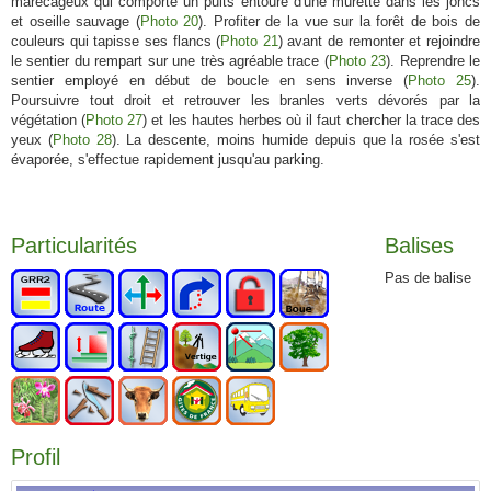
marécageux qui comporte un puits entouré d'une murette dans les joncs
et oseille sauvage (
Photo 20
). Profiter de la vue sur la forêt de bois de
couleurs qui tapisse ses flancs (
Photo 21
) avant de remonter et rejoindre
le sentier du rempart sur une très agréable trace (
Photo 23
). Reprendre le
sentier employé en début de boucle en sens inverse (
Photo 25
).
Poursuivre tout droit et retrouver les branles verts dévorés par la
végétation (
Photo 27
) et les hautes herbes où il faut chercher la trace des
yeux (
Photo 28
). La descente, moins humide depuis que la rosée s'est
évaporée, s'effectue rapidement jusqu'au parking.
Particularités
Balises
Pas de balise
Profil