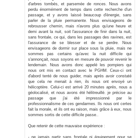
d'arbres tombés, et parsemée de ronces. Nous avons
perdu énormément de temps dans cette recherche d'un
passage, et y avons laissé beaucoup d'énergie, sans
parler de la pluie permanente. Nous envisageons de
rebrousser chemin, mais n'avons plus qu'une heure et
demi avant la nuit, soit l'assurance de finir dans la nuit,
sans frontale, ce qui, dans les passages des ravines, est
l'assurance de se blesser et de se perdre. Nous
envisageons de dormir sur place sous la pluie, mais ne
sommes pas certains qu'avec la nuit difficile qui
s'annonçait, nous soyons en mesure de pouvoir revenir le
lendemain. Nous avons donc appelé les pompiers qui
nous ont mis en contact avec le PGHM. Ceux-ci ont
d'abord tenté de nous guider, mais après avoir constaté
que cela ne menait à rien, ils nous ont envoyé un
hélicoptère. Celui-ci est arrivé 20 minutes après, nous a
géolocalisé, et nous avons été hélitreuillé. je précise au
passage que j'ai été impressionné par le
professionnalisme de ces gendarmes. Ils nous ont certes
fait la morale, et ils ont eu raison, mais grâce à eux, nous
sommes sortis de cette difficile passe..
Que retenir de cette mauvaise expérience :
- ne jamais partir sans frontale ni équipement pour se