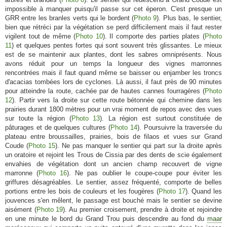
impossible à manquer puisqu'il passe sur cet éperon. C'est presque un
GRR entre les branles verts qui le bordent (
Photo 9
). Plus bas, le sentier,
bien que rétréci par la végétation se perd difficilement mais il faut rester
vigilent tout de même (
Photo 10
). Il comporte des parties plates (
Photo
11
) et quelques pentes fortes qui sont souvent très glissantes. Le mieux
est de se maintenir aux plantes, dont les sabres omniprésents. Nous
avons réduit pour un temps la longueur des vignes marronnes
rencontrées mais il faut quand même se baisser ou enjamber les troncs
d'acacias tombées lors de cyclones. Là aussi, il faut près de 90 minutes
pour atteindre la route, cachée par de hautes cannes fourragères (
Photo
12
). Partir vers la droite sur cette route bétonnée qui chemine dans les
prairies durant 1800 mètres pour un vrai moment de repos avec des vues
sur toute la région (
Photo 13
). La région est surtout constituée de
pâturages et de quelques cultures (
Photo 14
). Poursuivre la traversée du
plateau entre broussailles, prairies, bois de filaos et vues sur Grand
Coude (
Photo 15
). Ne pas manquer le sentier qui part sur la droite après
un oratoire et rejoint les Trous de Cissia par des dents de scie également
envahies de végétation dont un ancien champ recouvert de vigne
marronne (
Photo 16
). Ne pas oublier le coupe-coupe pour éviter les
griffures désagréables. Le sentier, assez fréquenté, comporte de belles
portions entre les bois de couleurs et les fougères (
Photo 17
). Quand les
jouvences s'en mêlent, le passage est bouché mais le sentier se devine
aisément (
Photo 19
). Au premier croisement, prendre à droite et rejoindre
en une minute le bord du Grand Trou puis descendre au fond du
maar