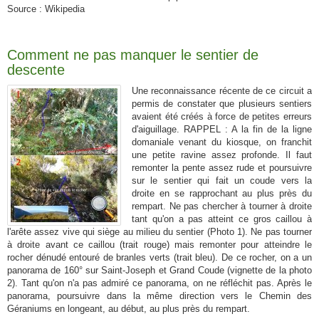
Source : Wikipedia
Comment ne pas manquer le sentier de
descente
Une reconnaissance récente de ce circuit a
permis de constater que plusieurs sentiers
avaient été créés à force de petites erreurs
d'aiguillage. RAPPEL : A la fin de la ligne
domaniale venant du kiosque, on franchit
une petite ravine assez profonde. Il faut
remonter la pente assez rude et poursuivre
sur le sentier qui fait un coude vers la
droite en se rapprochant au plus près du
rempart. Ne pas chercher à tourner à droite
tant qu'on a pas atteint ce gros caillou à
l'arête assez vive qui siège au milieu du sentier (Photo 1). Ne pas tourner
à droite avant ce caillou (trait rouge) mais remonter pour atteindre le
rocher dénudé entouré de branles verts (trait bleu). De ce rocher, on a un
panorama de 160° sur Saint-Joseph et Grand Coude (vignette de la photo
2). Tant qu'on n'a pas admiré ce panorama, on ne réfléchit pas. Après le
panorama, poursuivre dans la même direction vers le Chemin des
Géraniums en longeant, au début, au plus près du rempart.