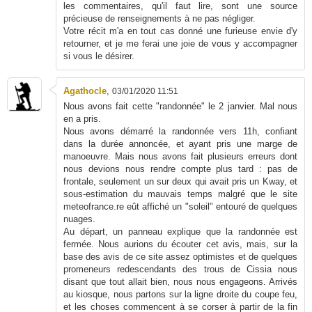
les commentaires, qu'il faut lire, sont une source
précieuse de renseignements à ne pas négliger.
Votre récit m'a en tout cas donné une furieuse envie d'y
retourner, et je me ferai une joie de vous y accompagner
si vous le désirer.
Agathocle
,
03/01/2020 11:51
Nous avons fait cette "randonnée" le 2 janvier. Mal nous
en a pris.
Nous avons démarré la randonnée vers 11h, confiant
dans la durée annoncée, et ayant pris une marge de
manoeuvre. Mais nous avons fait plusieurs erreurs dont
nous devions nous rendre compte plus tard : pas de
frontale, seulement un sur deux qui avait pris un Kway, et
sous-estimation du mauvais temps malgré que le site
meteofrance.re eût affiché un "soleil" entouré de quelques
nuages.
Au départ, un panneau explique que la randonnée est
fermée. Nous aurions du écouter cet avis, mais, sur la
base des avis de ce site assez optimistes et de quelques
promeneurs redescendants des trous de Cissia nous
disant que tout allait bien, nous nous engageons. Arrivés
au kiosque, nous partons sur la ligne droite du coupe feu,
et les choses commencent à se corser à partir de la fin