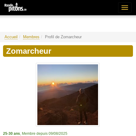
Bascu
la
naviga
Accueil
Membres
Profil de Zomarcheur
Zomarcheur
25-30 ans
, Membre depuis 09/08/2025