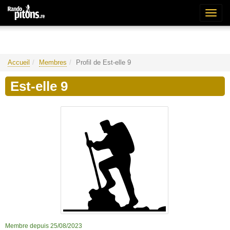
Bascu
la
naviga
Accueil
Membres
Profil de Est-elle 9
Est-elle 9
Membre depuis 25/08/2023