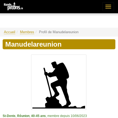
Bascu
la
naviga
Accueil
Membres
Profil de Manudelareunion
Manudelareunion
St-Denis
,
Réunion
,
40-45 ans
, membre depuis 10/06/2023