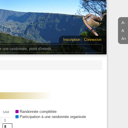
A-
A
A+
Inscription
Connexion
Randonnée complétée
SAM
Participation à une randonnée organisée
1
8