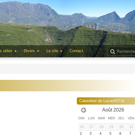
s utiles
Divers
Le site
Contact
Calendrier de Lucas65710
Août 2026
DIM
LUN
MAR
MER
JEU
VEN
26
27
28
29
30
31
2
3
4
5
6
7