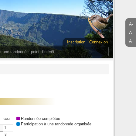
A-
A
A+
Inscription
Connexion
Randonnée complétée
SAM
Participation à une randonnée organisée
1
8