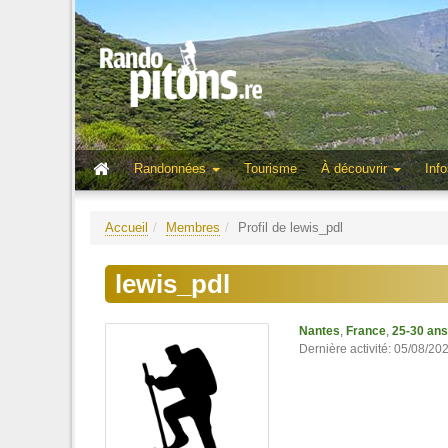
Randonnées
Tourisme
À découvrir
Info
Accueil
Membres
Profil de lewis_pdl
lewis_pdl
Nantes
,
France
,
25-30 ans
Dernière activité: 05/08/20