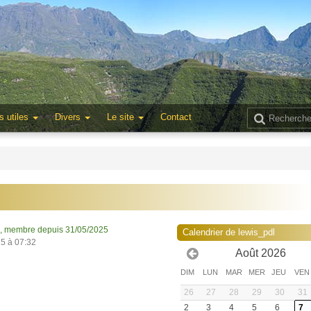
s utiles
Divers
Le site
Contact
, membre depuis 31/05/2025
Calendrier de lewis_pdl
25 à 07:32
Août 2026
DIM
LUN
MAR
MER
JEU
VEN
26
27
28
29
30
31
2
3
4
5
6
7