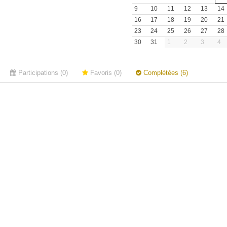
9
10
11
12
13
14
16
17
18
19
20
21
23
24
25
26
27
28
30
31
1
2
3
4
Participations (0)
Favoris (0)
Complétées (6)