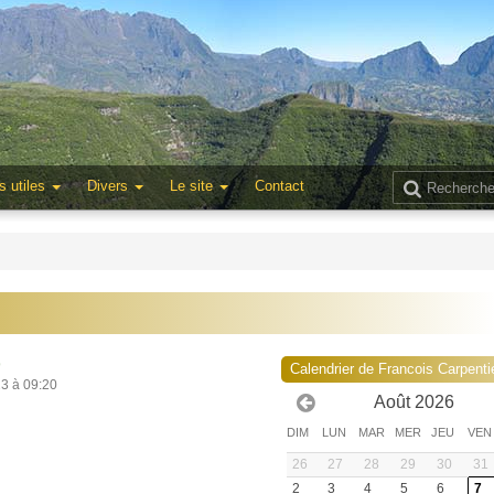
s utiles
Divers
Le site
Contact
9
Calendrier de Francois Carpenti
23 à 09:20
Août 2026
DIM
LUN
MAR
MER
JEU
VEN
26
27
28
29
30
31
2
3
4
5
6
7