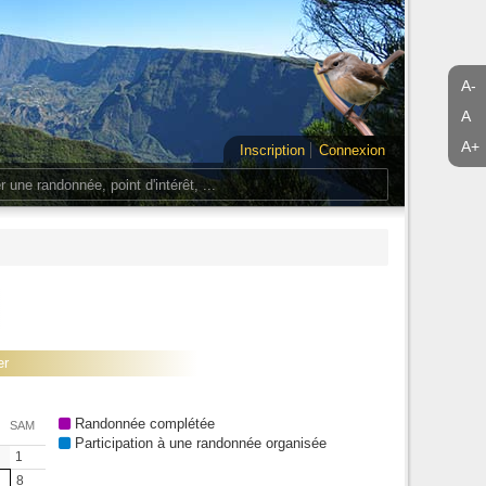
A-
A
A+
Inscription
Connexion
er
Randonnée complétée
SAM
Participation à une randonnée organisée
1
8