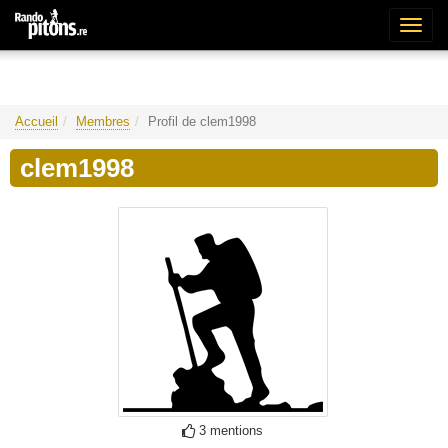
Bascu
la
naviga
Accueil
Membres
Profil de clem1998
clem1998
3 mentions