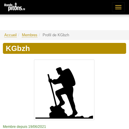
Bascu
la
naviga
Accueil
Membres
Profil de KGbzh
KGbzh
Membre depuis 19/06/2021