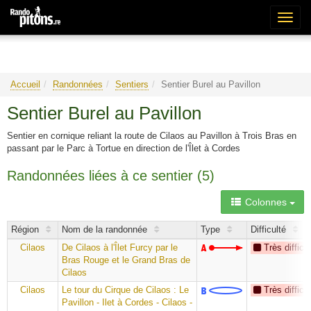
Bascu
la
naviga
Accueil
Randonnées
Sentiers
Sentier Burel au Pavillon
Sentier Burel au Pavillon
Sentier en cornique reliant la route de Cilaos au Pavillon à Trois Bras en
passant par le Parc à Tortue en direction de l'Îlet à Cordes
Randonnées liées à ce sentier (5)
Colonnes
Région
Nom de la randonnée
Type
Difficulté
Cilaos
De Cilaos à l'Îlet Furcy par le
Très difficil
Bras Rouge et le Grand Bras de
Cilaos
Cilaos
Le tour du Cirque de Cilaos : Le
Très difficil
Pavillon - Ilet à Cordes - Cilaos -