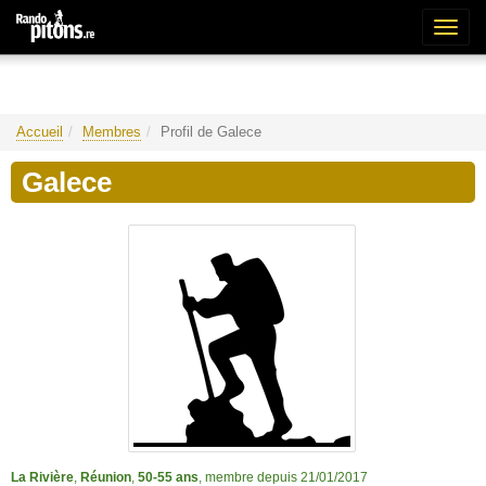
Bascu
la
naviga
Accueil
Membres
Profil de Galece
Galece
La Rivière
,
Réunion
,
50-55 ans
, membre depuis 21/01/2017