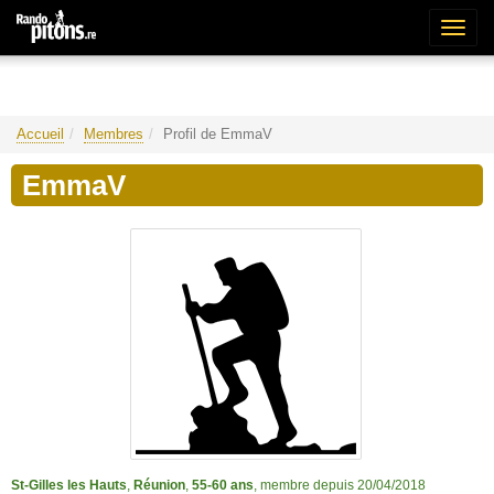
Bascu
la
naviga
Accueil
Membres
Profil de EmmaV
EmmaV
St-Gilles les Hauts
,
Réunion
,
55-60 ans
, membre depuis 20/04/2018