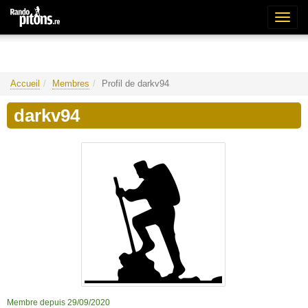
Bascu
la
naviga
Accueil
Membres
Profil de darkv94
darkv94
Membre depuis 29/09/2020