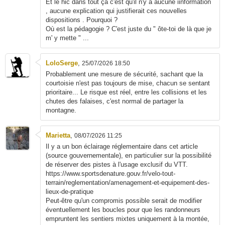
Et le hic dans tout ça c'est qu'il n'y a aucune iinformation
, aucune explication qui justifierait ces nouvelles
dispositions . Pourquoi ?
Où est la pédagogie ? C'est juste du " ôte-toi de là que je
m' y mette " ...
LoloSerge
,
25/07/2026 18:50
Probablement une mesure de sécurité, sachant que la
courtoisie n'est pas toujours de mise, chacun se sentant
prioritaire... Le risque est réel, entre les collisions et les
chutes des falaises, c'est normal de partager la
montagne.
Marietta
,
08/07/2026 11:25
Il y a un bon éclairage réglementaire dans cet article
(source gouvernementale), en particulier sur la possibilité
de réserver des pistes à l'usage exclusif du VTT.
https://www.sportsdenature.gouv.fr/velo-tout-
terrain/reglementation/amenagement-et-equipement-des-
lieux-de-pratique
Peut-être qu'un compromis possible serait de modifier
éventuellement les boucles pour que les randonneurs
empruntent les sentiers mixtes uniquement à la montée,