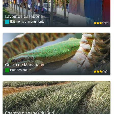
Lavoir de Casabona
Bâtiments et monuments
Gecko de Manapany
Balades nature
Champs d'ananas du Sud