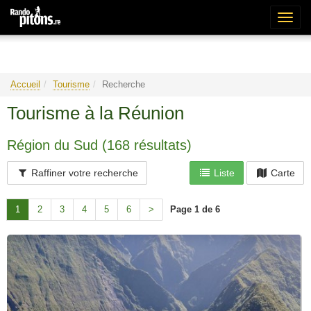
Bascu
la
naviga
Accueil
Tourisme
Recherche
Tourisme à la Réunion
Région du Sud (168 résultats)
Raffiner votre recherche
Liste
Carte
Page 1 de 6
1
2
3
4
5
6
>