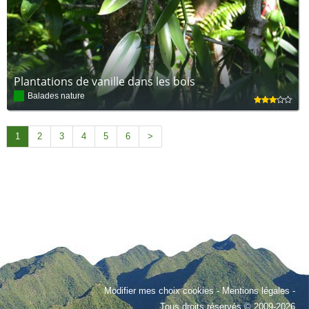
Plantations de vanille dans les bois
Balades nature
1
2
3
4
5
6
>
Modifier mes choix cookies
-
Mentions légales
-
Tous droits réservés © 2009-2026