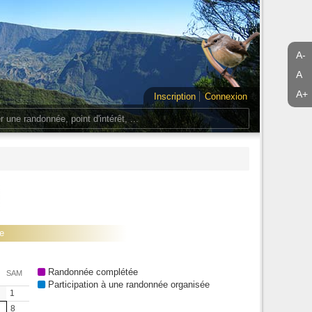
A-
A
A+
Inscription
Connexion
ce
Randonnée complétée
SAM
Participation à une randonnée organisée
1
8