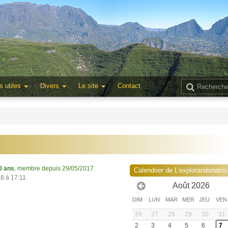
s utiles
Divers
Le site
Contact
0 ans
, membre depuis 29/05/2017
Calendrier de L'explorandonatri
18 à 17:11
Août 2026
DIM
LUN
MAR
MER
JEU
VEN
26
27
28
29
30
31
2
3
4
5
6
7