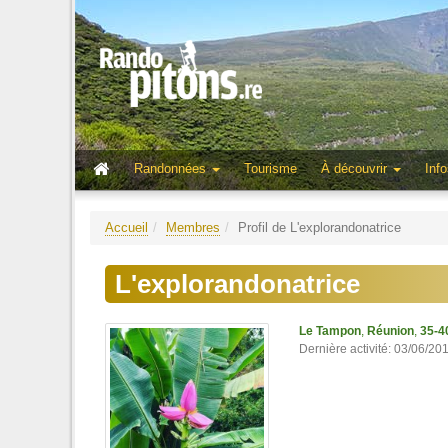
Randonnées
Tourisme
À découvrir
Info
Accueil
Membres
Profil de L'explorandonatrice
L'explorandonatrice
Le Tampon
,
Réunion
,
35-4
Dernière activité: 03/06/20