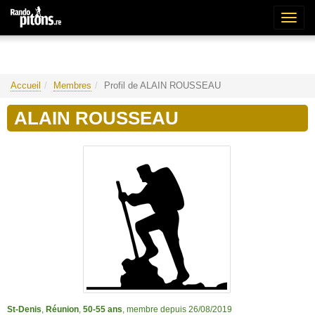
Bascu
la
naviga
Accueil
Membres
Profil de ALAIN ROUSSEAU
ALAIN ROUSSEAU
St-Denis
,
Réunion
,
50-55 ans
, membre depuis 26/08/2019