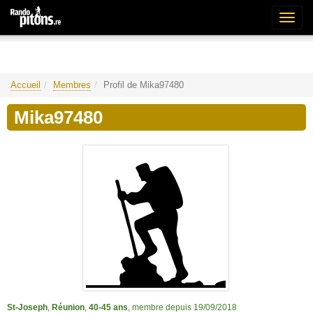
Bascu
la
naviga
Accueil
Membres
Profil de Mika97480
Mika97480
St-Joseph
,
Réunion
,
40-45 ans
, membre depuis 19/09/2018