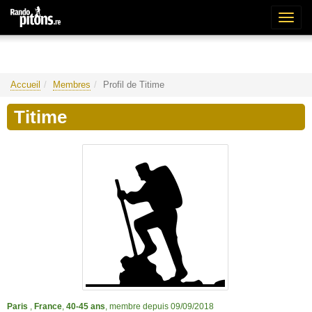
Bascu
la
naviga
Accueil
Membres
Profil de Titime
Titime
Paris
,
France
,
40-45 ans
, membre depuis 09/09/2018