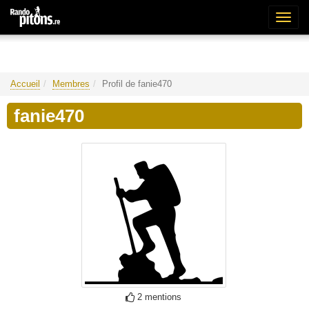
Bascu
la
naviga
Accueil
Membres
Profil de fanie470
fanie470
2 mentions