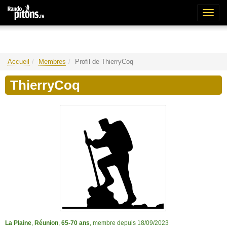
Bascu
la
naviga
Accueil
Membres
Profil de ThierryCoq
ThierryCoq
La Plaine
,
Réunion
,
65-70 ans
, membre depuis 18/09/2023