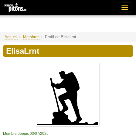
Bascu
la
naviga
Accueil
Membres
Profil de ElisaLrnt
ElisaLrnt
Membre depuis 03/07/2025